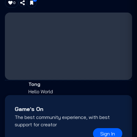
0
Tong
Hello World
Game's On
The best community experience, with best
support for creator
Sign In