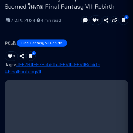
Scorned ในเกม Final Fantasy VII: Rebirth
7 เม.ย. 2024
·
4
min read
0
Final Fantasy VII Rebirth
0
Tags:
#FF7R
#FF7Rebirth
#FFVII
#FFVIIRebirth
#FinalFantasyVII