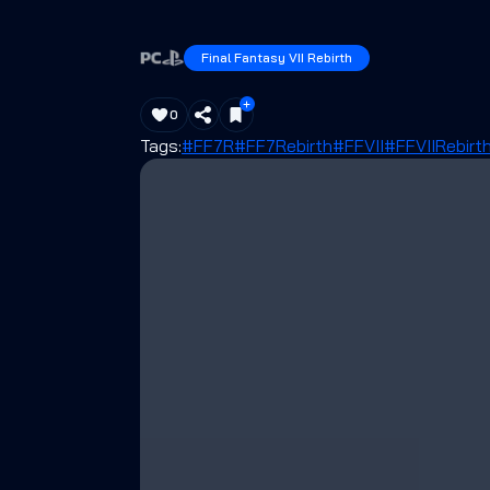
Final Fantasy VII Rebirth
0
Tags:
#FF7R
#FF7Rebirth
#FFVII
#FFVIIRebirt