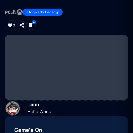
Hogwarts Legacy
0
Tann
Hello World
Game's On