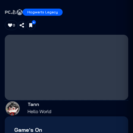
Hogwarts Legacy
0
Tann
Hello World
Game's On