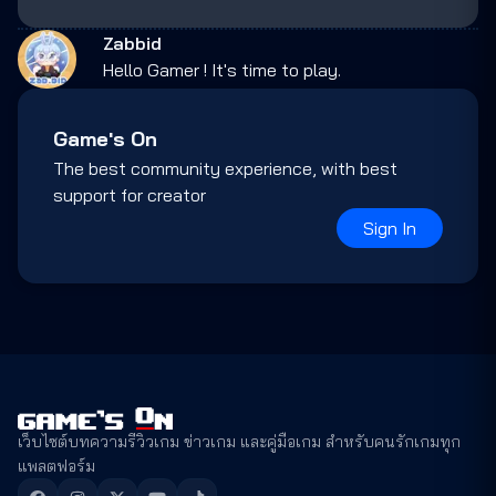
Zabbid
Hello Gamer ! It's time to play.
Game's On
The best community experience, with best
support for creator
Sign In
เว็บไซต์บทความรีวิวเกม ข่าวเกม และคู่มือเกม สำหรับคนรักเกมทุก
แพลตฟอร์ม