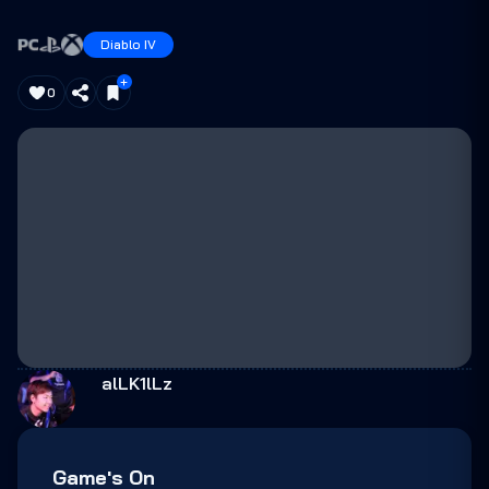
Diablo IV
0
alLK1lLz
Game's On