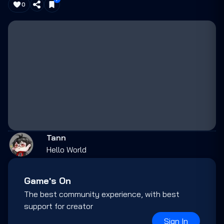
0
Tann
Hello World
Game's On
The best community experience, with best
support for creator
Sign In