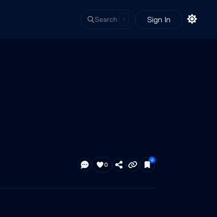
Sign In
Search
/
0