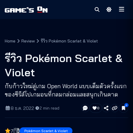
Home
Review
รีวิว Pokémon Scarlet & Violet
รีวิว Pokémon Scarlet &
Violet
กับก้าวใหม่สู่เกม Open World แบบเต็มตัวครั้งแรก
ของซีรีส์โปเกมอนที่กลมกล่อมและสนุกเกินคาด
8 ธ.ค. 2022
·
2
min read
0
7
Pokémon Scarlet & Violet