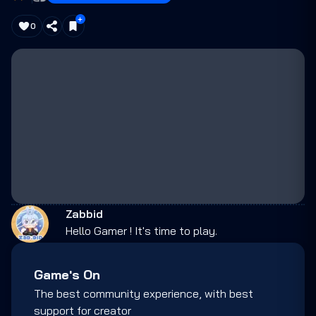
0
Zabbid
Hello Gamer ! It's time to play.
Game's On
The best community experience, with best
support for creator