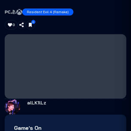
Resident Evil 4 (Remake)
0
alLK1lLz
Game's On