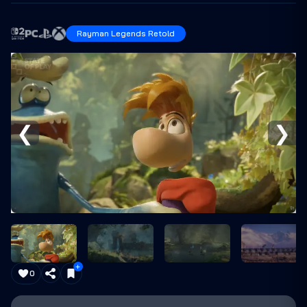
Rayman Legends Retold
❮
❯
0