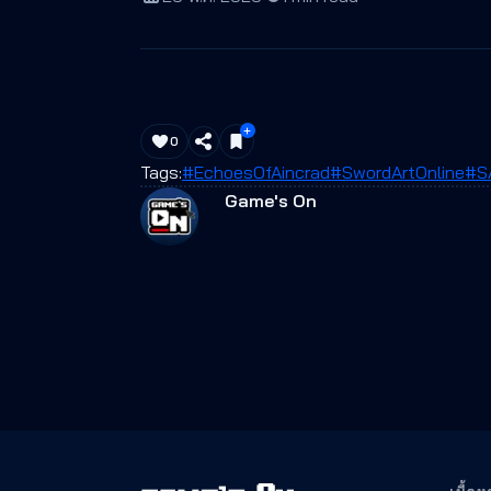
0
Tags:
#EchoesOfAincrad
#SwordArtOnline
#S
Game's On