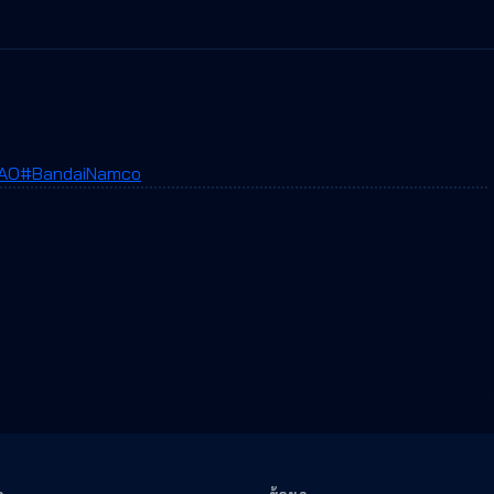
AO
#BandaiNamco