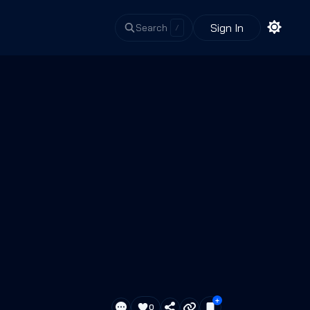
Sign In
Search
/
0