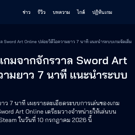
ข่าว
รีวิว
บทความ
ไกด์
ปฏิทินเกม
ล Sword Art Online ปล่อยวิดีโอความยาว 7 นาที แนะนำระบบเกมจัดเต็ม
 เกมจากจักรวาล Sword Art
ความยาว 7 นาที แนะนำระบบ
ยาว 7 นาที เผยรายละเอียดระบบการเล่นของเกม
word Art Online เตรียมวางจำหน่ายให้เล่นบน
Steam ในวันที่ 10 กรกฎาคม 2026 นี้