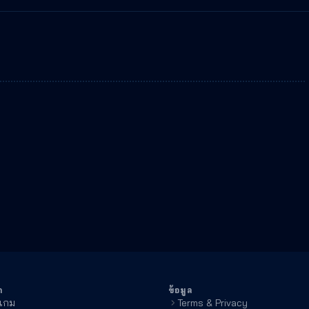
า
ข้อมูล
วเกม
Terms & Privacy