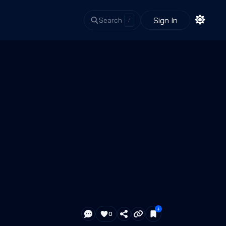
Sign In
Search
/
0