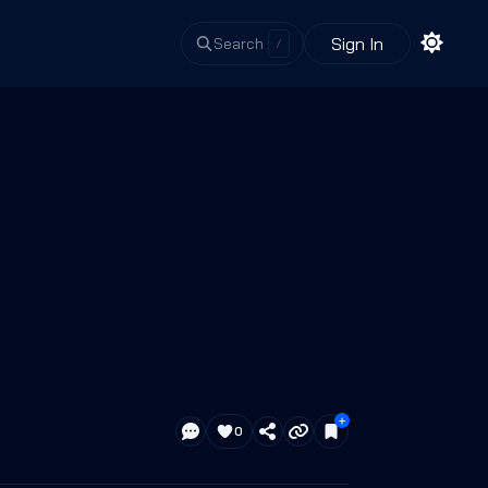
Sign In
Search
/
0