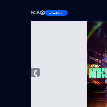
VALORANT
❮