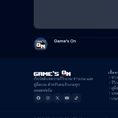
Game's On
เนื้อห
ข่า
เว็บไซต์บทความรีวิวเกม ข่าวเกม และ
รีวิ
คู่มือเกม สำหรับคนรักเกมทุก
คู่ม
แพลตฟอร์ม
บทค
เกม