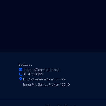
ติดต่อเรา
contact@games-on.net
02-474-0332
155/59 Areeya Como Primo,
Bang Phi, Samut Prakan 10540