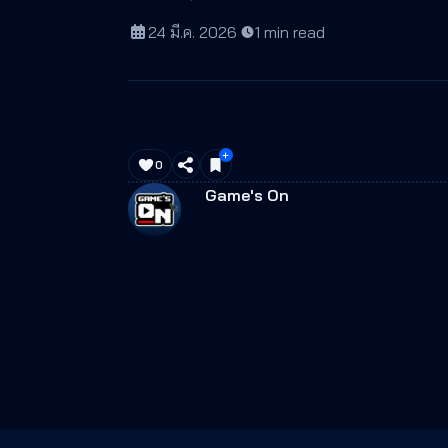
24 มี.ค. 2026
·
1
min read
0
Game's On