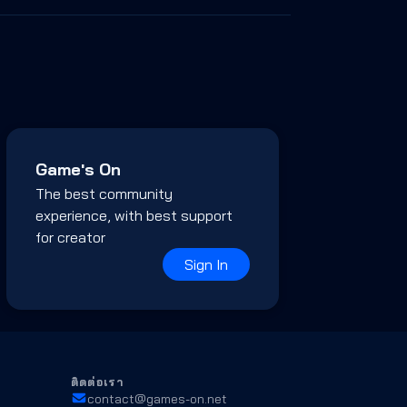
Game's On
The best community
experience, with best support
for creator
Sign In
ติดต่อเรา
contact@games-on.net