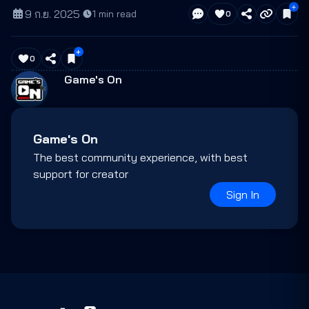
9 ก.ย. 2025
·
1
min read
0
0
Game's On
Game's On
The best community experience, with best
support for creator
Sign In