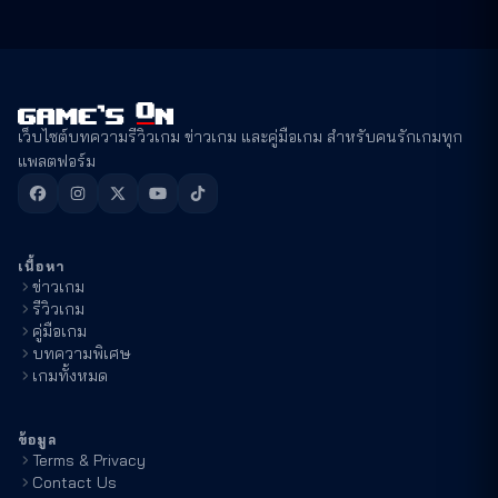
เว็บไซต์บทความรีวิวเกม ข่าวเกม และคู่มือเกม สำหรับคนรักเกมทุก
แพลตฟอร์ม
เนื้อหา
ข่าวเกม
รีวิวเกม
คู่มือเกม
บทความพิเศษ
เกมทั้งหมด
ข้อมูล
Terms & Privacy
Contact Us