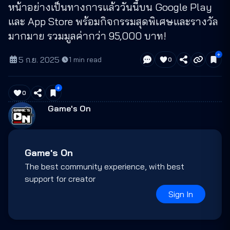
หน้าอย่างเป็นทางการแล้ววันนี้บน Google Play
และ App Store พร้อมกิจกรรมสุดพิเศษและรางวัล
มากมาย รวมมูลค่ากว่า 95,000 บาท!
5 ก.ย. 2025
·
1
min read
0
0
Game's On
Game's On
The best community experience, with best
support for creator
Sign In