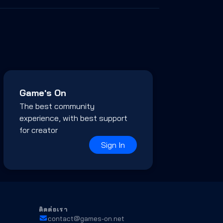
Game's On
The best community
experience, with best support
for creator
Sign In
ติดต่อเรา
contact@games-on.net