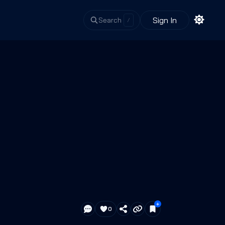
Sign In
Search
/
0