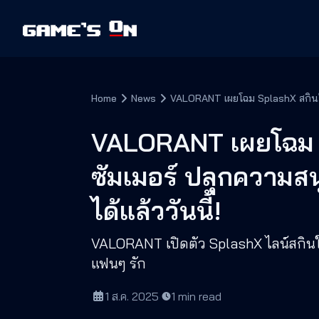
Home
News
VALORANT เผยโฉม SplashX สกินใหม่
VALORANT เผยโฉม S
ซัมเมอร์ ปลุกความสน
ได้แล้ววันนี้!
VALORANT เปิดตัว SplashX ไลน์สกินใหม
แฟนๆ รัก
1 ส.ค. 2025
·
1
min read