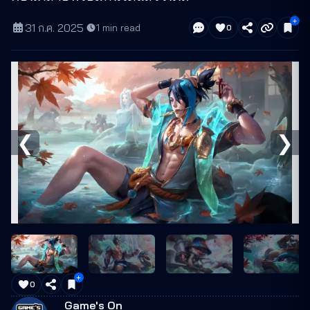
31 ก.ค. 2025
·
1
min read
0
❮
❯
0
Game's On