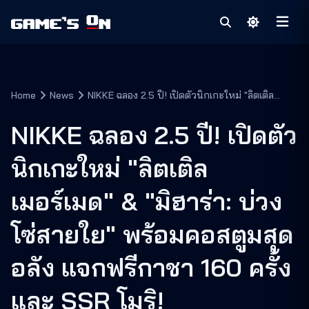
Home
News
NIKKE ฉลอง 2.5 ปี! เปิดตัวนิกเกะใหม่ "ลิตเติล
เมอร์เมด" & "มิฮาร่า: บ่วงโซ่สายใย" พร้อมคอสตูมสุด
อลัง แจกฟรีกาชา 160 ครั้ง และ SSR โมริ!
NIKKE ฉลอง 2.5 ปี! เปิดตัว
นิกเกะใหม่ "ลิตเติล
เมอร์เมด" & "มิฮาร่า: บ่วง
โซ่สายใย" พร้อมคอสตูมสุด
อลัง แจกฟรีกาชา 160 ครั้ง
และ SSR โมริ!