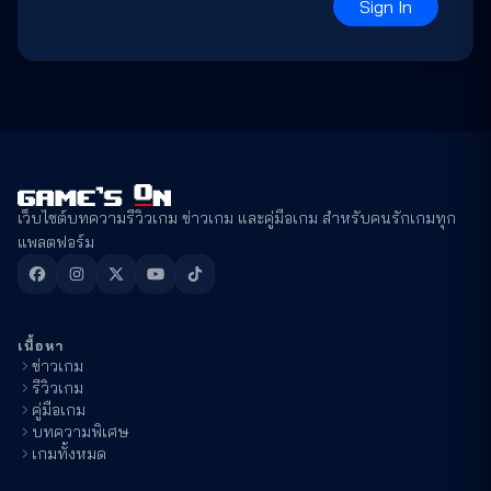
Sign In
เว็บไซต์บทความรีวิวเกม ข่าวเกม และคู่มือเกม สำหรับคนรักเกมทุก
แพลตฟอร์ม
เนื้อหา
ข่าวเกม
รีวิวเกม
คู่มือเกม
บทความพิเศษ
เกมทั้งหมด