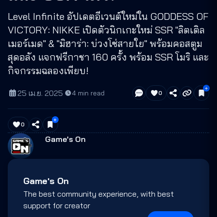
Level Infinite อัปเดตอีเวนต์ใหม่ใน GODDESS OF
VICTORY: NIKKE เปิดตัวนิกเกะใหม่ SSR "ลิตเติล
เมอร์เมด" & "มิฮาร่า: บ่วงโซ่สายใย" พร้อมคอสตูม
สุดอลัง แจกฟรีกาชา 160 ครั้ง พร้อม SSR โมริ และ
กิจกรรมฉลองเพียบ!
25 เม.ย. 2025
·
4
min read
0
0
Game's On
Game's On
The best community experience, with best
support for creator