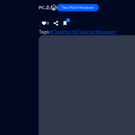
Two Point Museum
0
Tags:
#TwoPoint
#TwoPointMuseum