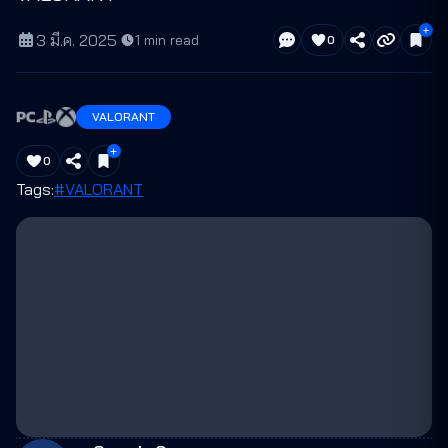
3 มี.ค. 2025
·
1
min read
0
VALORANT
0
Tags:
#VALORANT