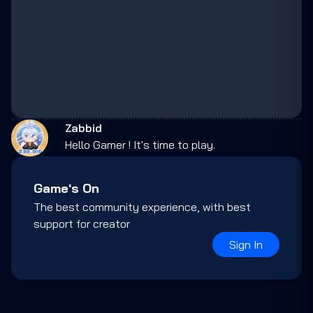
Zabbid
Hello Gamer ! It's time to play.
Game's On
The best community experience, with best
support for creator
Sign In