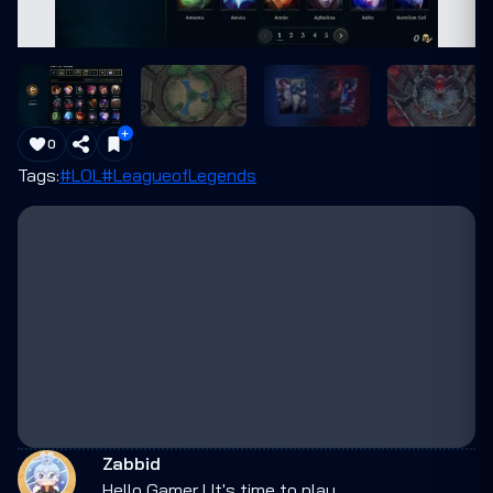
0
Tags:
#LOL
#LeagueofLegends
Zabbid
Hello Gamer ! It's time to play.