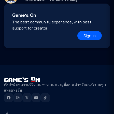
Game's On
The best community experience, with best
support for creator
Sign In
เว็บไซต์บทความรีวิวเกม ข่าวเกม และคู่มือเกม สำหรับคนรักเกมทุก
แพลตฟอร์ม