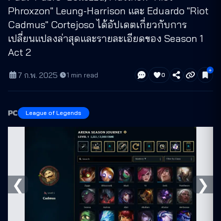
Phroxzon" Leung-Harrison และ Eduardo "Riot
Cadmus" Cortejoso ได้อัปเดตเกี่ยวกับการ
เปลี่ยนแปลงล่าสุดและรายละเอียดของ Season 1
Act 2
7 ก.พ. 2025
·
1
min read
0
League of Legends
❮
❯