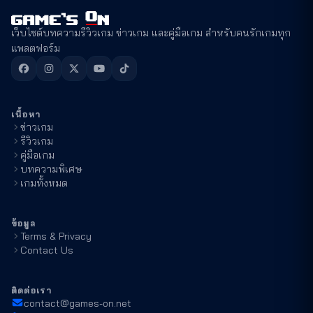
เว็บไซต์บทความรีวิวเกม ข่าวเกม และคู่มือเกม สำหรับคนรักเกมทุก
แพลตฟอร์ม
เนื้อหา
ข่าวเกม
รีวิวเกม
คู่มือเกม
บทความพิเศษ
เกมทั้งหมด
ข้อมูล
Terms & Privacy
Contact Us
ติดต่อเรา
contact@games-on.net