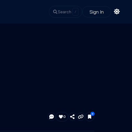
Sign In
Search
/
0