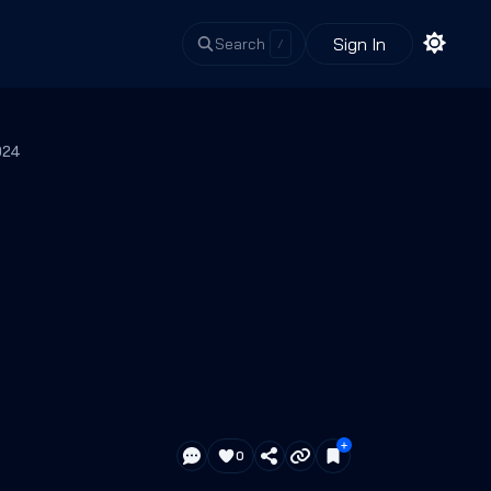
Sign In
Search
/
ip 2024
0