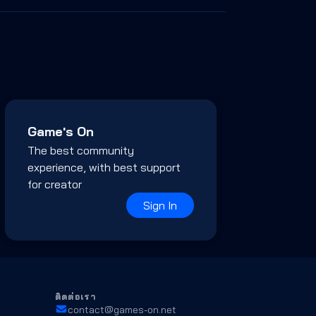
Game's On
The best community
experience, with best support
for creator
Sign In
ติดต่อเรา
contact@games-on.net