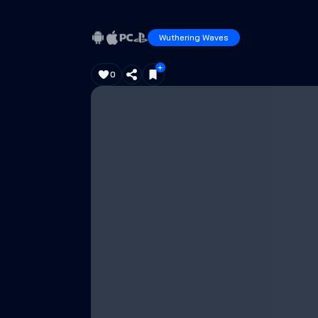
Wuthering Waves
0