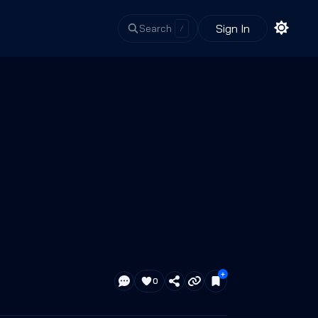
Sign In
Search
/
0