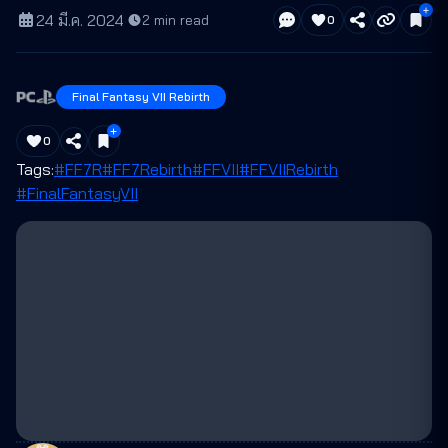
24 มี.ค. 2024
·
2
min read
0
Final Fantasy VII Rebirth
0
Tags:
#FF7R
#FF7Rebirth
#FFVII
#FFVIIRebirth
#FinalFantasyVII