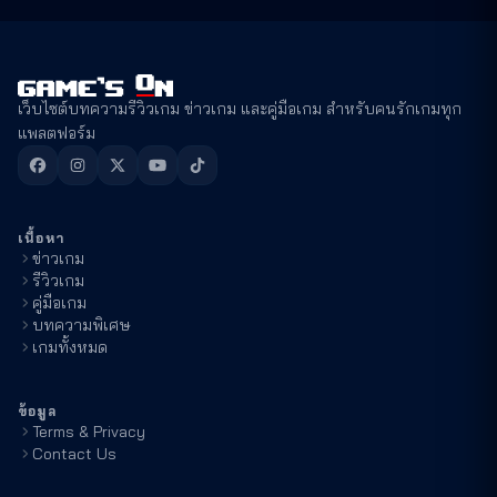
เว็บไซต์บทความรีวิวเกม ข่าวเกม และคู่มือเกม สำหรับคนรักเกมทุก
แพลตฟอร์ม
เนื้อหา
ข่าวเกม
รีวิวเกม
คู่มือเกม
บทความพิเศษ
เกมทั้งหมด
ข้อมูล
Terms & Privacy
Contact Us