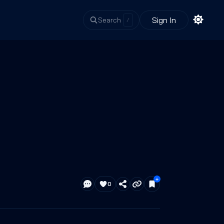
Sign In
Search
/
0