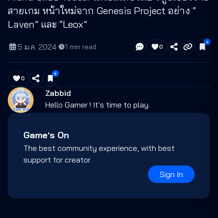
สายเกม หน้าใหม่จาก Genesis Project อย่าง “
Laven” และ “Leox”
5 ม.ค. 2024
·
1
min read
0
0
Zabbid
Hello Gamer ! It's time to play.
Game's On
The best community experience, with best
support for creator
Sign In