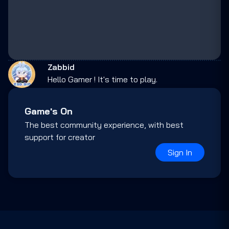
Zabbid
Hello Gamer ! It's time to play.
Game's On
The best community experience, with best
support for creator
Sign In