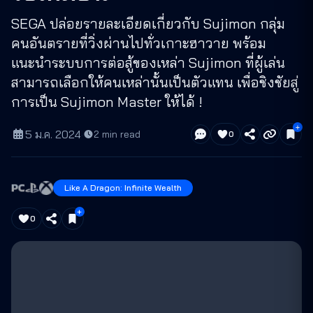
SEGA ปล่อยรายละเอียดเกี่ยวกับ Sujimon กลุ่ม
คนอันตรายที่วิ่งผ่านไปทั่วเกาะฮาวาย พร้อม
แนะนำระบบการต่อสู้ของเหล่า Sujimon ที่ผู้เล่น
สามารถเลือกให้คนเหล่านั้นเป็นตัวแทน เพื่อชิงชัยสู่
การเป็น Sujimon Master ให้ได้ !
5 ม.ค. 2024
·
2
min read
0
Like A Dragon: Infinite Wealth
0