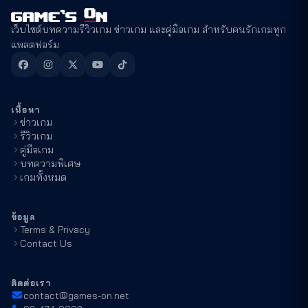
เว็บไซต์บทความรีวิวเกม ข่าวเกม และคู่มือเกม สำหรับคนรักเกมทุก
แพลตฟอร์ม
เนื้อหา
ข่าวเกม
รีวิวเกม
คู่มือเกม
บทความพิเศษ
เกมทั้งหมด
ข้อมูล
Terms & Privacy
Contact Us
ติดต่อเรา
contact@games-on.net