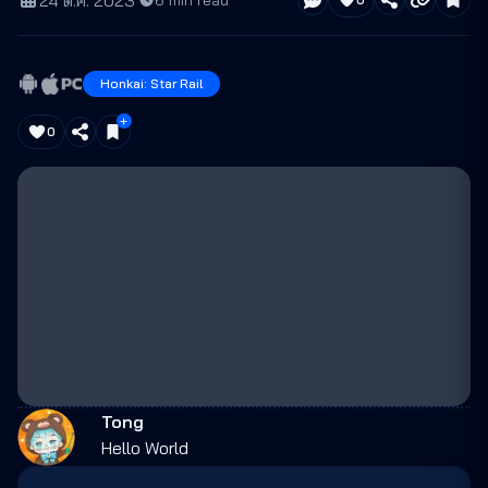
24 ต.ค. 2023
·
6
min read
Honkai: Star Rail
0
Tong
Hello World