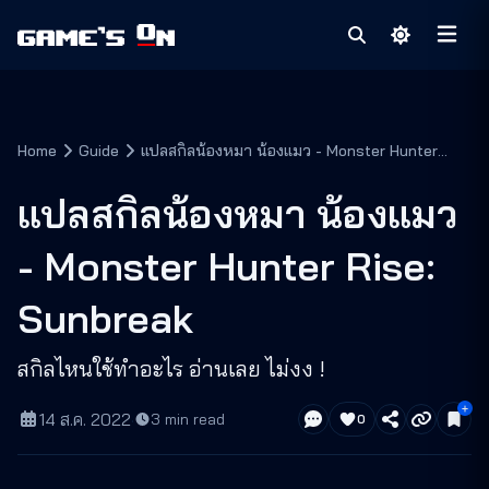
Home
Guide
แปลสกิลน้องหมา น้องแมว - Monster Hunter
Rise: Sunbreak
แปลสกิลน้องหมา น้องแมว
- Monster Hunter Rise:
Sunbreak
สกิลไหนใช้ทำอะไร อ่านเลย ไม่งง !
14 ส.ค. 2022
·
3
min read
0